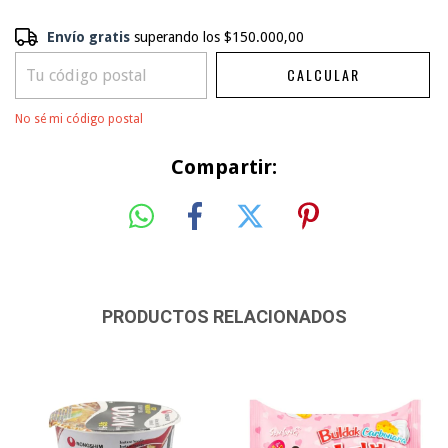
Envío gratis
Envío gratis
superando los
$150.000,00
$150.000,00
CALCULAR
CAMBIAR CP
Entregas para el CP:
No sé mi código postal
Compartir:
PRODUCTOS RELACIONADOS