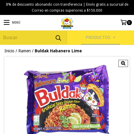
8% de descuento abonando con transferencia | Envío gratis a sucursal de
Correo en compras superiores a $150.000
MENÚ
0
PRODUCTOS
Inicio
/
Ramen
/
Buldak Habanero Lime