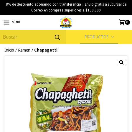
8% de descuento abonando con transferencia | Envío gratis a sucursal de
Correo en compras superiores a $150.000
MENÚ
0
PRODUCTOS
Inicio
/
Ramen
/
Chapagetti