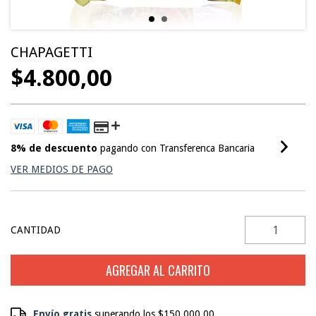
CHAPAGETTI
$4.800,00
8% de descuento
pagando con Transferenca Bancaria
VER MEDIOS DE PAGO
CANTIDAD
Envío gratis
Envío gratis
superando los
$150.000,00
$150.000,00