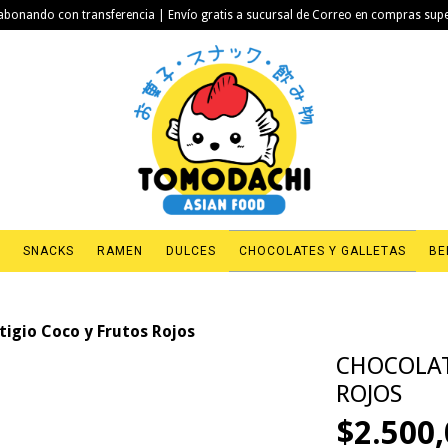
bonando con transferencia | Envío gratis a sucursal de Correo en compras sup
SNACKS
RAMEN
DULCES
CHOCOLATES Y GALLETAS
BE
tigio Coco y Frutos Rojos
CHOCOLAT
ROJOS
$2.500