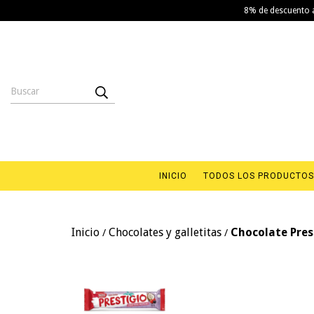
8% de descuento a
INICIO
TODOS LOS PRODUCTOS
Inicio
Chocolates y galletitas
Chocolate Pres
/
/