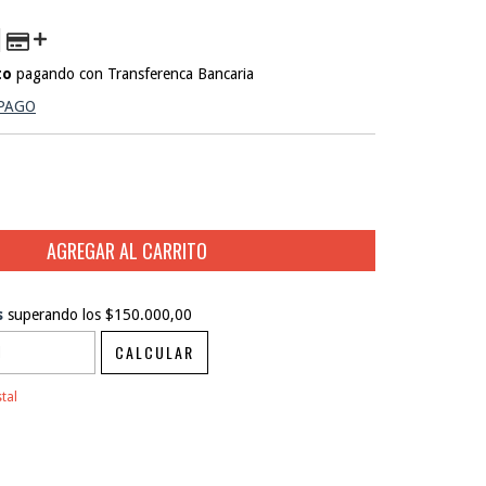
to
pagando con Transferenca Bancaria
 PAGO
s
superando los
$150.000,00
$150.000,00
CALCULAR
CAMBIAR CP
CP:
tal