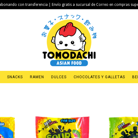
bonando con transferencia | Envío gratis a sucursal de Correo en compras sup
SNACKS
RAMEN
DULCES
CHOCOLATES Y GALLETAS
BE