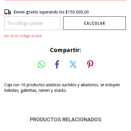
Envío gratis
Envío gratis
superando los
$150.000,00
$150.000,00
CALCULAR
CAMBIAR CP
Entregas para el CP:
No sé mi código postal
Compartir:
Caja con 10 productos asiaticos surtidos y aleatorios, se incluyen
bebidas, galletitas, ramen y snacks.
PRODUCTOS RELACIONADOS