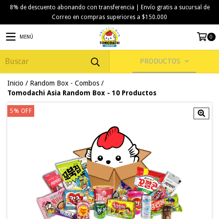
8% de descuento abonando con transferencia | Envío gratis a sucursal de
Correo en compras superiores a $150.000
MENÚ
0
PRODUCTOS
Inicio
/
Random Box - Combos
/
Tomodachi Asia Random Box - 10 Productos
5
% OFF