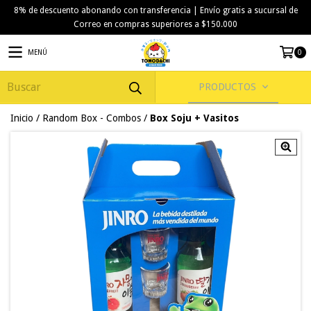
8% de descuento abonando con transferencia | Envío gratis a sucursal de
Correo en compras superiores a $150.000
MENÚ
0
PRODUCTOS
Inicio
/
Random Box - Combos
/
Box Soju + Vasitos