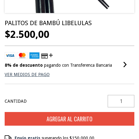
PALITOS DE BAMBÚ LIBELULAS
$2.500,00
8% de descuento
pagando con Transferenca Bancaria
VER MEDIOS DE PAGO
CANTIDAD
Envío gratis
Envío gratis
superando los
$150.000,00
$150.000,00