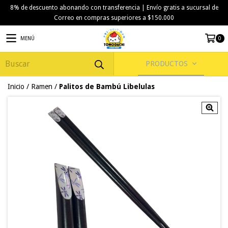
8% de descuento abonando con transferencia | Envío gratis a sucursal de
Correo en compras superiores a $150.000
MENÚ
0
PRODUCTOS
Inicio
/
Ramen
/
Palitos de Bambú Libelulas